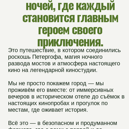
местам, где оживает история.
Всё это — в безопасном и продуманном
формате, где с вами с первой и до
последней минуты наши организаторы,
чтобы можно было расслабиться и
наслаждаться каждым моментом.
Ваша поездка в Санкт-Петербург станет
тем самым незабываемым приключением,
о котором вы будете вспоминать с
теплотой и улыбкой.
Стоимость программы может меняться
в зависимости от количества человек,
даты отправления и состава группы.
Ваше уникальное
43 900* ₽
приключение всего за:
Забронировать