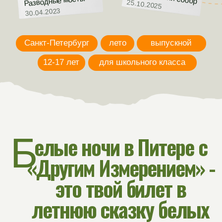
Б
елые ночи в Питере с
«Другим Измерением» -
это твой билет в
летнюю сказку белых
ночей, где каждый
становится главным
героем своего
приключения.
Это путешествие, в котором соединились
роскошь Петергофа, магия ночного
развода мостов и атмосфера настоящего
кино на легендарной киностудии.
Мы не просто покажем город — мы
проживём его вместе: от иммерсивных
вечеров в историческом отеле до съёмок в
настоящих кинопробах и прогулок по