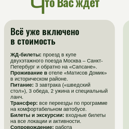
Ч
то Вас ждет
Лесная опушка
Подмоско
12.06.2025
19.06.2025
П
охожие
программы
01.01-01.09
21 день