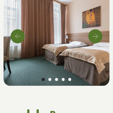
Листай дальше,
там много всего!
Д
обавим и вашу
фотографию?