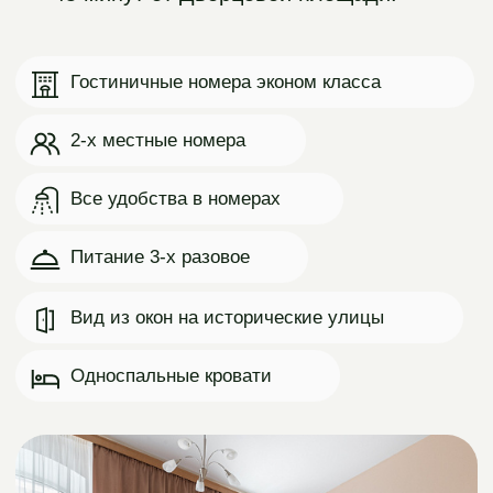
Всё уже включено
в стоимость
ЖД-билеты:
проезд в купе
двухэтажного поезда Москва – Санкт-
Петербург и обратно на «Сапсане».
Проживание в
отеле «Матисов Домик»
в историческом районе.
Питание:
3 завтрака («шведский
стол»), 3 обеда, 2 ужина и специальный
ланч.
Трансфер:
все переезды по программе
на комфортабельном автобусе.
Билеты и экскурсии:
входные билеты
на все локации и активности.
Сопровождение:
работа
Путешестви
профессиональных гидов и постоянная
с комфорто
забота наших организаторов на
протяжении всего путешествия.
Отправляемся в пу
современном двухэ
назад летим на «С
приключение начин
минут в дороге.