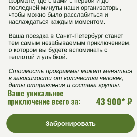
Г
де будем жить?
Отель "Матисов Домик"
Размещение в уютном отеле в
историческом центре Санкт-Петербурга.
Отель находится в непосредственной
близости от главных
достопримечательностей города:
10 минут пешком до Новой Голландии;
30 минут до Исаакиевского собора;
45 минут от Дворцовой площади.
Гостиничные номера эконом класса
2-х местные номера
Все удобства в номерах
Питание 3-х разовое