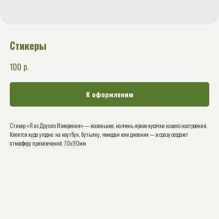
Стикеры
р.
100
К оформлению
Стикер «Я из Другого Измерения» — маленькие, но очень яркие кусочки нашего настроения.
Клеятся куда угодно: на ноутбук, бутылку, чемодан или дневник — и сразу создают
атмосферу приключений. 70х90мм